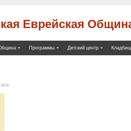
кая Еврейская Общин
Община
Программы
Детский центр
Кладби
 2016