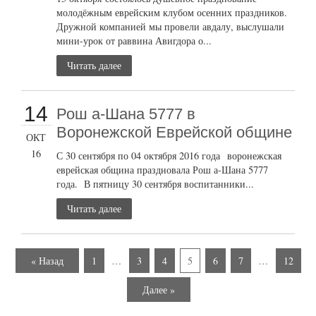
молодёжным еврейским клубом осенних праздников.
Дружной компанией мы провели авдалу, выслушали
мини-урок от раввина Авигдора о...
Читать далее
14
Рош а-Шана 5777 в
Воронежской Еврейской общине
ОКТ
16
С 30 сентября по 04 октября 2016 года воронежская
еврейская община праздновала Рош а-Шана 5777
года. В пятницу 30 сентября воспитанники...
Читать далее
« Назад
1
…
3
4
5
6
7
…
12
Далее »