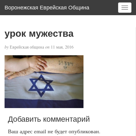
Воронежская Еврейская Община
T
o
g
g
урок мужества
l
e
by
Еврейская община
on
11 мая, 2016
n
a
v
i
g
a
t
i
o
n
Добавить комментарий
Ваш адрес email не будет опубликован.