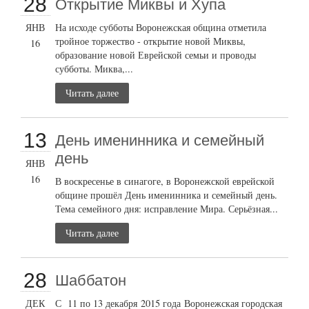
28
Открытие Миквы и Хупа
ЯНВ
На исходе субботы Воронежская община отметила
тройное торжество - открытие новой Миквы,
16
образование новой Еврейской семьи и проводы
субботы. Миква,...
Читать далее
13
День именинника и семейный
день
ЯНВ
16
В воскресенье в синагоге, в Воронежской еврейской
общине прошёл День именинника и семейный день.
Тема семейного дня: исправление Мира. Серьёзная...
Читать далее
28
Шаббатон
ДЕК
С 11 по 13 декабря 2015 года Воронежская городская