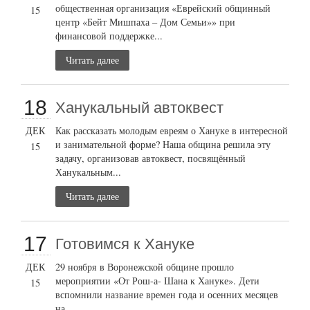
общественная организация «Еврейский общинный
15
центр «Бейт Мишпаха – Дом Семьи»» при
финансовой поддержке...
Читать далее
18
Ханукальный автоквест
ДЕК
Как рассказать молодым евреям о Хануке в интересной
и занимательной форме? Наша община решила эту
15
задачу, организовав автоквест, посвящённый
Ханукальным...
Читать далее
17
Готовимся к Хануке
ДЕК
29 ноября в Воронежской общине прошло
мероприятии «От Рош-а- Шана к Хануке». Дети
15
вспомнили название времен года и осенних месяцев
на...