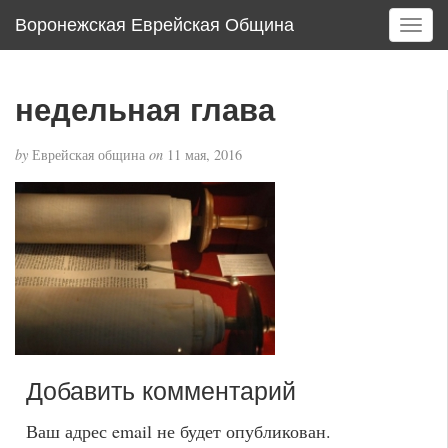
Воронежская Еврейская Община
T
o
g
g
недельная глава
l
e
by
Еврейская община
on
11 мая, 2016
n
a
v
i
g
a
t
i
o
n
Добавить комментарий
Ваш адрес email не будет опубликован.