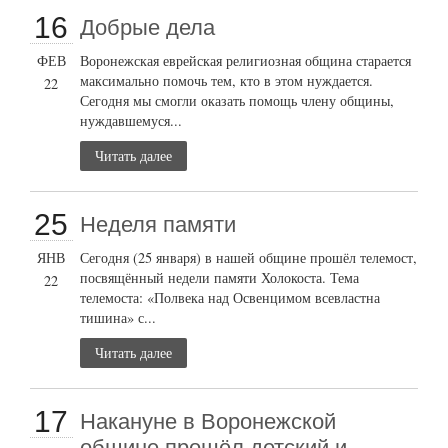
16
Добрые дела
ФЕВ
Воронежская еврейская религиозная община старается
максимально помочь тем, кто в этом нуждается.
22
Сегодня мы смогли оказать помощь члену общины,
нуждавшемуся...
Читать далее
25
Неделя памяти
ЯНВ
Сегодня (25 января) в нашей общине прошёл телемост,
посвящённый недели памяти Холокоста. Тема
22
телемоста: «Полвека над Освенцимом всевластна
тишина» с...
Читать далее
17
Накануне в Воронежской
общине прошёл детский и