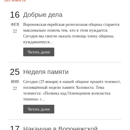
16
Добрые дела
ФЕВ
Воронежская еврейская религиозная община старается
максимально помочь тем, кто в этом нуждается.
22
Сегодня мы смогли оказать помощь члену общины,
нуждавшемуся...
Читать далее
25
Неделя памяти
ЯНВ
Сегодня (25 января) в нашей общине прошёл телемост,
посвящённый недели памяти Холокоста. Тема
22
телемоста: «Полвека над Освенцимом всевластна
тишина» с...
Читать далее
17
Накануне в Воронежской