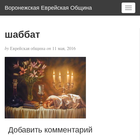
Воронежская Еврейская Община
T
o
g
g
шаббат
l
e
by
Еврейская община
on
11 мая, 2016
n
a
v
i
g
a
t
i
o
n
Добавить комментарий