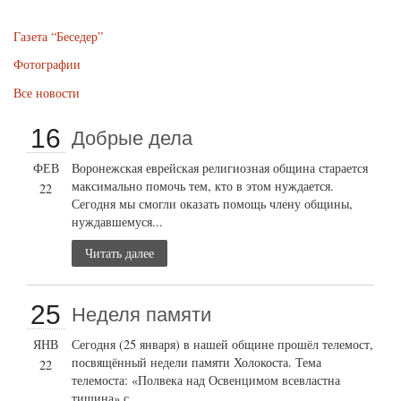
Газета “Беседер”
Фотографии
Все новости
16
Добрые дела
ФЕВ
Воронежская еврейская религиозная община старается
максимально помочь тем, кто в этом нуждается.
22
Сегодня мы смогли оказать помощь члену общины,
нуждавшемуся...
Читать далее
25
Неделя памяти
ЯНВ
Сегодня (25 января) в нашей общине прошёл телемост,
посвящённый недели памяти Холокоста. Тема
22
телемоста: «Полвека над Освенцимом всевластна
тишина» с...