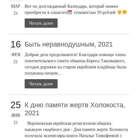
МАР
Вот он долгожданный Календарь, который можно
приобрести в синагоге
стоимостью 50 рублей
21
Читать далее
16
Быть неравнодушным, 2021
ФЕВ
Добрые дела продолжаются! Благодаря помощи члена
попечительского совета общины Бориса Ташлыцкого,
21
сегодня дорожки на старом еврейском кладбище были
посыпаны песком...
Читать далее
25
К дню памяти жертв Холокоста,
2021
ЯНВ
21
Воронежская еврейская религиозная община
накануне скорбного дня - Дня памяти жертв Холокоста
получила экземпляры книги Натальи Тимофеевой с