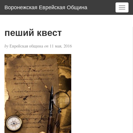
Воронежская Еврейская Община
T
o
g
g
пеший квест
l
e
by
Еврейская община
on
11 мая, 2016
n
a
v
i
g
a
t
i
o
n