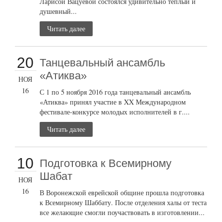
Ларисой Вацуевой состоялся удивительно теплый и
душевный...
Читать далее
20
Танцевальный ансамбль
«Атиква»
НОЯ
16
С 1 по 5 ноября 2016 года танцевальный ансамбль
«Атиква» принял участие в XX Международном
фестивале-конкурсе молодых исполнителей в г....
Читать далее
10
Подготовка к Всемирному
Шабат
НОЯ
16
В Воронежской еврейской общине прошла подготовка
к Всемирному Шаббату. После отделения халы от теста
все желающие смогли поучаствовать в изготовлении...