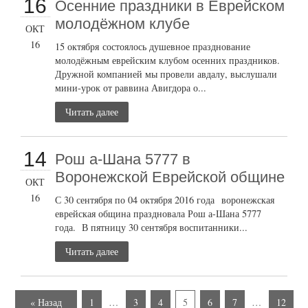
16
Осенние праздники в Еврейском
молодёжном клубе
ОКТ
16
15 октября состоялось душевное празднование
молодёжным еврейским клубом осенних праздников.
Дружной компанией мы провели авдалу, выслушали
мини-урок от раввина Авигдора о...
Читать далее
14
Рош а-Шана 5777 в
Воронежской Еврейской общине
ОКТ
16
С 30 сентября по 04 октября 2016 года воронежская
еврейская община праздновала Рош а-Шана 5777
года. В пятницу 30 сентября воспитанники...
Читать далее
« Назад
1
…
3
4
5
6
7
…
12