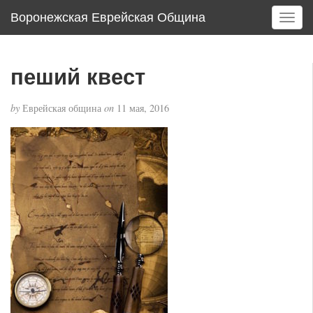
Воронежская Еврейская Община
T
o
g
g
пеший квест
l
e
by
Еврейская община
on
11 мая, 2016
n
a
v
i
g
a
t
i
o
n