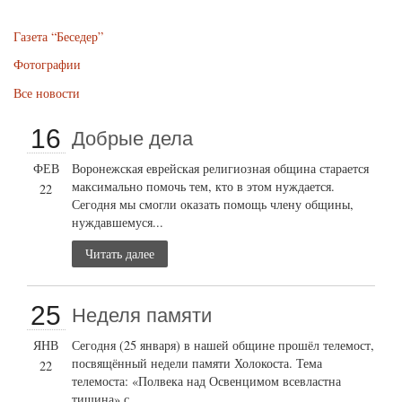
Газета “Беседер”
Фотографии
Все новости
16
Добрые дела
ФЕВ
Воронежская еврейская религиозная община старается
максимально помочь тем, кто в этом нуждается.
22
Сегодня мы смогли оказать помощь члену общины,
нуждавшемуся...
Читать далее
25
Неделя памяти
ЯНВ
Сегодня (25 января) в нашей общине прошёл телемост,
посвящённый недели памяти Холокоста. Тема
22
телемоста: «Полвека над Освенцимом всевластна
тишина» с...