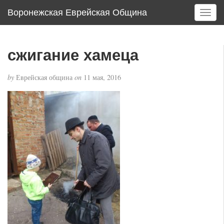
Воронежская Еврейская Община
T
o
g
g
сжигание хамеца
l
e
by
Еврейская община
on
11 мая, 2016
n
a
v
i
g
a
t
i
o
n