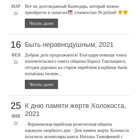
МАР
Вот он долгожданный Календарь, который можно
приобрести в синагоге
стоимостью 50 рублей
21
Читать далее
16
Быть неравнодушным, 2021
ФЕВ
Добрые дела продолжаются! Благодаря помощи члена
попечительского совета общины Бориса Ташлыцкого,
21
сегодня дорожки на старом еврейском кладбище были
посыпаны песком...
Читать далее
25
К дню памяти жертв Холокоста,
2021
ЯНВ
21
Воронежская еврейская религиозная община
накануне скорбного дня - Дня памяти жертв Холокоста
получила экземпляры книги Натальи Тимофеевой с