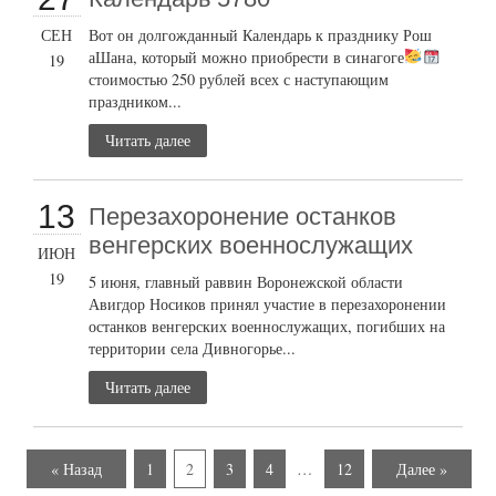
СЕН
Вот он долгожданный Календарь к празднику Рош
аШана, который можно приобрести в синагоге
19
стоимостью 250 рублей всех с наступающим
праздником...
Читать далее
13
Перезахоронение останков
венгерских военнослужащих
ИЮН
19
5 июня, главный раввин Воронежской области
Авигдор Носиков принял участие в перезахоронении
останков венгерских военнослужащих, погибших на
территории села Дивногорье...
Читать далее
« Назад
1
2
3
4
…
12
Далее »