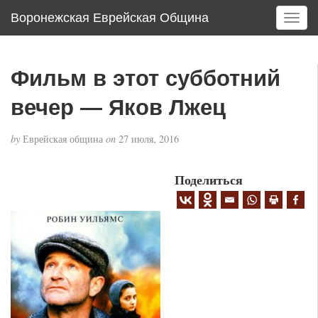
Воронежская Еврейская Община
T
o
g
g
Фильм в этот субботний
l
e
вечер — Яков Лжец
n
a
by
Еврейская община
on
27 июля, 2016
v
i
g
Поделиться
a
t
i
o
n