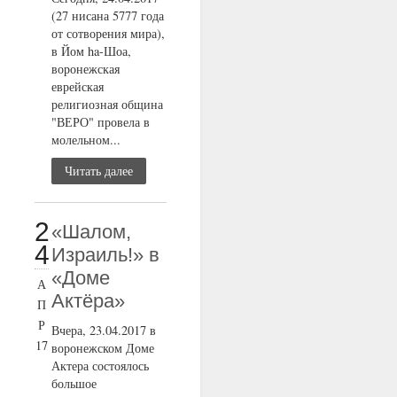
(27 нисана 5777 года
от сотворения мира),
в Йом ha-Шоа,
воронежская
еврейская
религиозная община
"ВЕРО" провела в
молельном...
Читать далее
2
«Шалом,
4
Израиль!» в
«Доме
А
Актёра»
П
Р
Вчера, 23.04.2017 в
17
воронежском Доме
Актера состоялось
большое