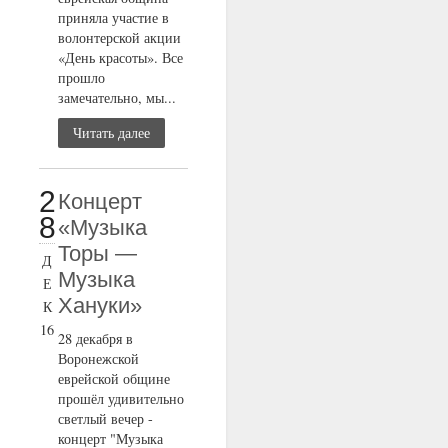
приняла участие в
волонтерской акции
«День красоты». Все
прошло
замечательно, мы...
Читать далее
2
Концерт
8
«Музыка
Торы —
Д
Музыка
Е
Хануки»
К
16
28 декабря в
Воронежской
еврейской общине
прошёл удивительно
светлый вечер -
концерт "Музыка