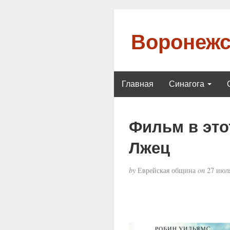
Воронежс
Главная
Синагога
Фильм в это
Лжец
by
Еврейская община
on
27 июля