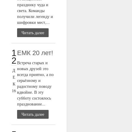
празднику чуда и
света. Команды
получили легенду и
шифровки мест,...
Читать далее
1
ЕМК 20 лет!
2
Встреча старых и
новых друзей это
Д
всегда приятно, а по
Е
серьёзному и
К
радостному поводу
16
вдвойне. В эту
субботу состоялось
празднование...
Читать далее