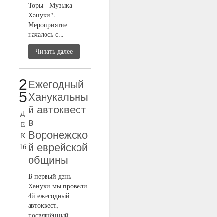
Торы - Музыка
Хануки".
Мероприятие
началось с...
Читать далее
2
Ежегодный
5
Ханукальны
й автоквест
Д
в
Е
Воронежско
К
й еврейской
16
общины
В первый день
Хануки мы провели
4й ежегодный
автоквест,
посвящённый