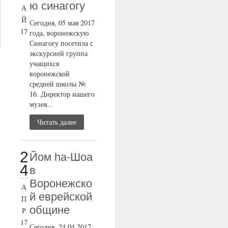
ю синагогу
А
Й
Сегодня, 05 мая 2017
17
года, воронежскую
Синагогу посетила с
экскурсией группа
учащихся
воронежской
средней школы №
16. Директор нашего
музея...
Читать далее
2
Йом ha-Шоа
4
в
Воронежско
А
й еврейской
П
общине
Р
17
Сегодня, 24.04.2017