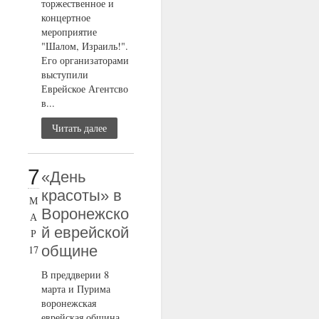
торжественное и
концертное
мероприятие
"Шалом, Израиль!".
Его организаторами
выступили
Еврейское Агентсво
в...
Читать далее
7
«День
красоты» в
М
Воронежско
А
й еврейской
Р
общине
17
В преддверии 8
марта и Пурима
воронежская
еврейская община