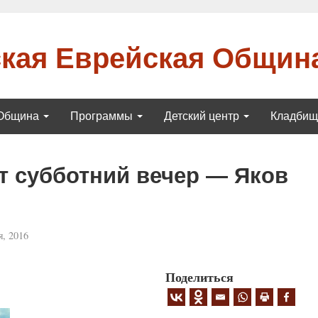
кая Еврейская Общин
Община
Программы
Детский центр
Кладби
т субботний вечер — Яков
, 2016
Поделиться