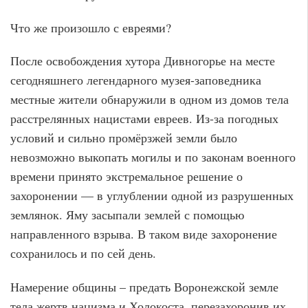
Что же произошло с евреями?
После освобождения хутора Дивногорье на месте
сегодняшнего легендарного музея-заповедника
местные жители обнаружили в одном из домов тела
расстрелянных нацистами евреев. Из-за погодных
условий и сильно промёрзжей земли было
невозможно выкопать могилы и по законам военного
времени принято экстремальное решение о
захоронении — в углублении одной из разрушенных
землянок. Яму засыпали землей с помощью
направленного взрыва. В таком виде захоронение
сохранилось и по сей день.
Намерение общины – предать Воронежской земле
тела жертв нацизма и Холокоста, перезахоронив их