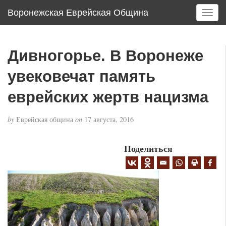
Воронежская Еврейская Община
T
o
g
g
Дивногорье. В Воронеже
l
e
увековечат память
n
a
еврейских жертв нацизма
v
i
by
Еврейская община
on
17 августа, 2016
g
a
Поделиться
t
i
o
n