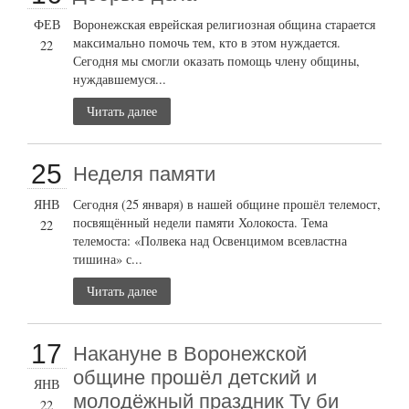
ФЕВ
Воронежская еврейская религиозная община старается
максимально помочь тем, кто в этом нуждается.
22
Сегодня мы смогли оказать помощь члену общины,
нуждавшемуся...
Читать далее
25
Неделя памяти
ЯНВ
Сегодня (25 января) в нашей общине прошёл телемост,
посвящённый недели памяти Холокоста. Тема
22
телемоста: «Полвека над Освенцимом всевластна
тишина» с...
Читать далее
17
Накануне в Воронежской
общине прошёл детский и
ЯНВ
молодёжный праздник Ту би
22