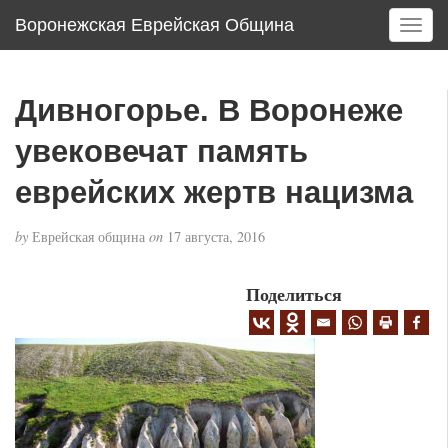
Воронежская Еврейская Община
T
o
g
g
Дивногорье. В Воронеже
l
e
увековечат память
n
a
еврейских жертв нацизма
v
i
by
Еврейская община
on
17 августа, 2016
g
a
Поделиться
t
i
o
n