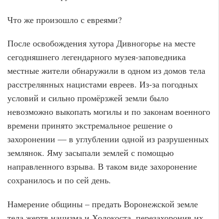
Что же произошло с евреями?
После освобождения хутора Дивногорье на месте
сегодняшнего легендарного музея-заповедника
местные жители обнаружили в одном из домов тела
расстрелянных нацистами евреев. Из-за погодных
условий и сильно промёрзжей земли было
невозможно выкопать могилы и по законам военного
времени принято экстремальное решение о
захоронении — в углублении одной из разрушенных
землянок. Яму засыпали землей с помощью
направленного взрыва. В таком виде захоронение
сохранилось и по сей день.
Намерение общины – предать Воронежской земле
тела жертв нацизма и Холокоста, перезахоронив их