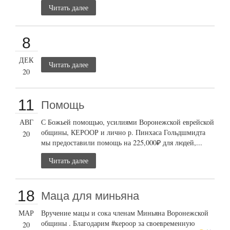
Читать далее
8
ДЕК
Читать далее
20
11
Помощь
АВГ
С Божьей помощью, усилиями Воронежской еврейской
общины, КЕРООР и лично р. Пинхаса Гольдшмидта
20
мы предоставили помощь на 225,000₽ для людей,...
Читать далее
18
Маца для миньяна
МАР
Вручение мацы и сока членам Миньяна Воронежской
общины . Благодарим #кероор за своевременную
20