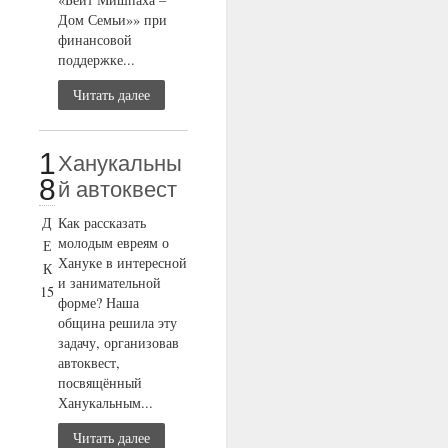
Дом Семьи»» при
финансовой
поддержке...
Читать далее
1
Ханукальны
8
й автоквест
Д
Как рассказать
молодым евреям о
Е
Хануке в интересной
К
и занимательной
15
форме? Наша
община решила эту
задачу, организовав
автоквест,
посвящённый
Ханукальным...
Читать далее