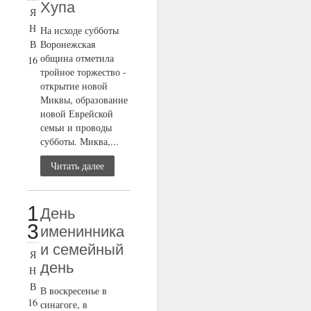
Хупа
Я
Н
На исходе субботы
В
Воронежская
община отметила
16
тройное торжество -
открытие новой
Миквы, образование
новой Еврейской
семьи и проводы
субботы. Миква,...
Читать далее
1
День
3
именинника
и семейный
Я
день
Н
В
В воскресенье в
16
синагоге, в