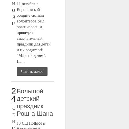
Н
11 октября в
Воронежской
О
общине силами
Я
волонтеров был
15
организован и
проведен
замечательный
праздник для детей
и их родителей
"Маршак детям".
На...
Читать далее
2
Большой
4
детский
праздник
С
Рош-а-Шана
Е
Н
13 СЕНТЯБРЯ в
15
Воронежской