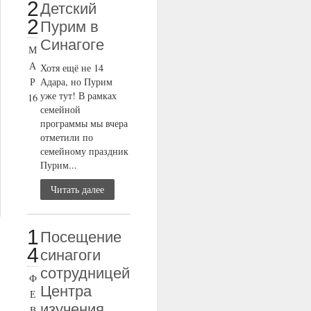
2
Детский
2
Пурим в
Синагоге
М
А
Хотя ещё не 14
Р
Адара, но Пурим
уже тут! В рамках
16
семейной
программы мы вчера
отметили по
семейному праздник
Пурим...
Читать далее
1
Посещение
4
синагоги
сотрудницей
Ф
Центра
Е
изучения
В