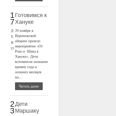
1
Готовимся к
7
Хануке
Д
29 ноября в
Воронежской
Е
общине прошло
К
мероприятии «От
15
Рош-а- Шана к
Хануке». Дети
вспомнили название
времен года и
осенних месяцев
на...
Читать далее
2
Дети
3
Маршаку