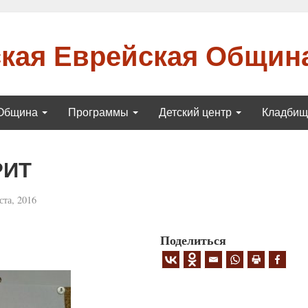
кая Еврейская Общин
Община
Программы
Детский центр
Кладби
РИТ
ста, 2016
Поделиться