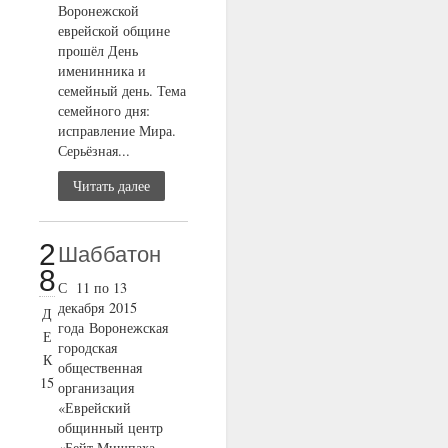
Воронежской
еврейской общине
прошёл День
именинника и
семейный день. Тема
семейного дня:
исправление Мира.
Серьёзная...
Читать далее
2
Шаббатон
8
С 11 по 13
декабря 2015
Д
года Воронежская
Е
городская
К
общественная
15
организация
«Еврейский
общинный центр
«Бейт Мишпаха –