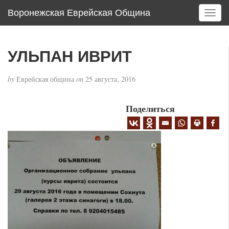
Воронежская Еврейская Община
T
o
g
g
УЛЬПАН ИВРИТ
l
e
by
Еврейская община
on
25 августа, 2016
n
a
v
Поделиться
i
g
a
t
i
o
n