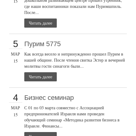
дошкольном развивающем центре прошел утренник,
15
где наши воспитанники показали нам Пуримшпиль.
После...
Читать далее
5
Пурим 5775
МАР
Как всегда весело и непринужденно прошел Пурим в
нашей общине. После чтения свитка Эстер и вечерней
15
молитвы гости синагоги были...
Читать далее
4
Бизнес семинар
МАР
С 01 по 03 марта совместно с Ассоциацией
предпринимателей Израиля нами проведен
15
обучающий семинар «Методика развития бизнеса в
Израиле. Финансы...