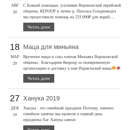
АВГ
С Божьей помощью, усилиями Воронежской еврейской
общины, КЕРООР и лично р. Пинхаса Гольдшмидта
20
мы предоставили помощь на 225,000₽ для людей,...
Читать далее
18
Маца для миньяна
МАР
Вручение мацы и сока членам Миньяна Воронежской
общины . Благодарим #кероор за своевременную
20
организацию и доставку к нам Израильской мацы
Читать далее
27
Ханука 2019
ДЕК
Ханука - это семейный праздник Поэтому, именно
семейное занятие мы провели в первый день
19
праздника Хаг Ханука самеах
Читать далее