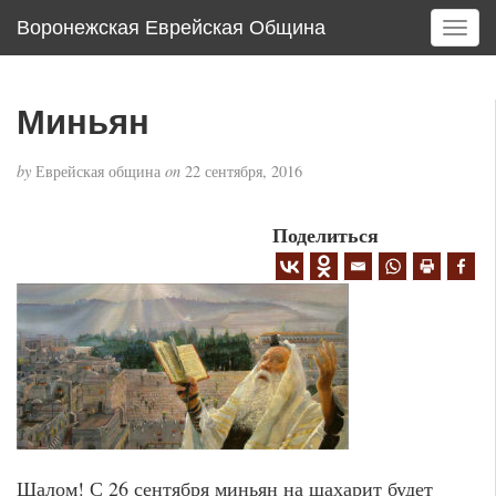
Воронежская Еврейская Община
T
o
g
g
Миньян
l
e
by
Еврейская община
on
22 сентября, 2016
n
a
v
Поделиться
i
g
a
t
i
o
n
Шалом! С 26 сентября миньян на шахарит будет