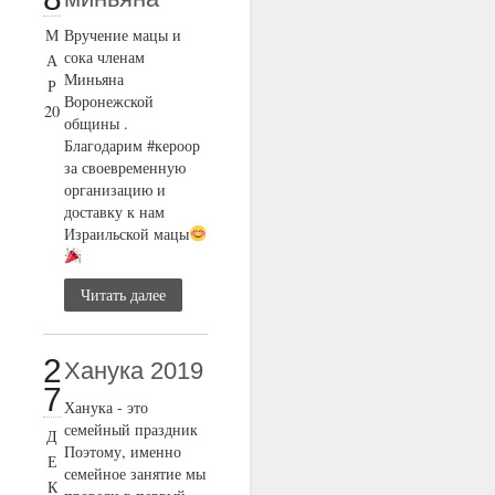
М
Вручение мацы и
сока членам
А
Миньяна
Р
Воронежской
20
общины .
Благодарим #кероор
за своевременную
организацию и
доставку к нам
Израильской мацы
Читать далее
2
Ханука 2019
7
Ханука - это
семейный праздник
Д
Поэтому, именно
Е
семейное занятие мы
К