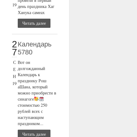
провели в первый
19
день праздника Хаг
Ханука самеах
Читать далее
2
Календарь
7
5780
С
Вот он
долгожданный
Е
Календарь к
Н
празднику Рош
19
аШана, который
можно приобрести в
синагоге
стоимостью 250
рублей всех с
наступающим
праздником...
Читать далее