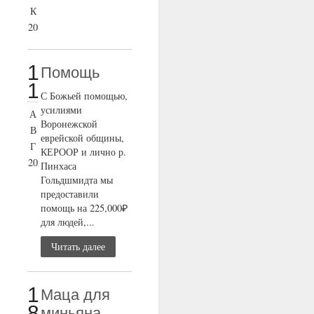
К
20
1
Помощь
1
С Божьей помощью,
усилиями
А
Воронежской
В
еврейской общины,
Г
КЕРООР и лично р.
20
Пинхаса
Гольдшмидта мы
предоставили
помощь на 225,000₽
для людей,...
Читать далее
1
Маца для
8
миньяна