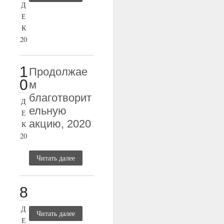
Д
Е
К
20
1
Продолжае
0
м
благотворит
Д
ельную
Е
акцию, 2020
К
20
Читать далее
8
Д
Читать далее
Е