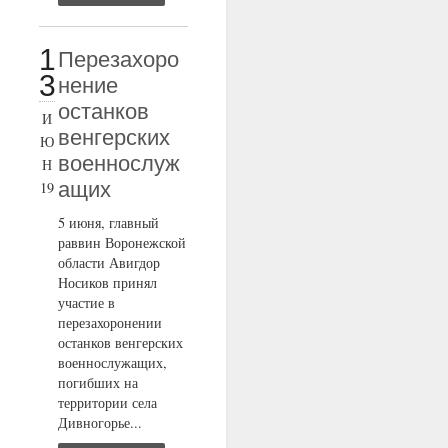
1
Перезахоро
3
нение
останков
И
венгерских
Ю
военнослуж
Н
ащих
19
5 июня, главный
раввин Воронежской
области Авигдор
Носиков принял
участие в
перезахоронении
останков венгерских
военнослужащих,
погибших на
территории села
Дивногорье...