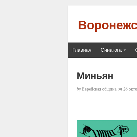
Воронежс
Главная
Синагога
Миньян
by
Еврейская община
on
26 октя