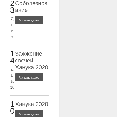
2
Соболезнов
3
ание
Д
Читать далее
Е
К
20
1
Зажжение
4
свечей —
Ханука 2020
Д
Е
Читать далее
К
20
1
Ханука 2020
0
Читать далее