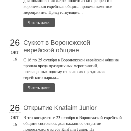
дня поминовения жертв политических репрессий
воронежская еврейская община провела памятное
мероприятие. Присутствующие...
Читать далее
26
Суккот в Воронежской
еврейской общине
ОКТ
16
С 16 по 25 октября в Воронежской еврейской общине
прошла чреда праздничных мероприятий,
посвященных одному из великих праздников
еврейского народа...
Читать далее
26
Открытие Knafaim Junior
ОКТ
В это воскресенье 23 октября в Воронежской еврейской
общине состоялось долгожданное открытие
16
подросткового клуба Knafaim Junior. На