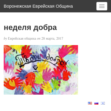
Воронежская Еврейская Община
T
o
g
g
неделя добра
l
e
by
Еврейская община
on
28 марта, 2017
n
a
v
i
g
a
t
i
o
n