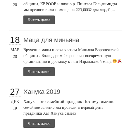
общины, КЕРООР и лично р. Пинхаса Гольдшмидта
20
мы предоставили помощь на 225,000₽ для людей,...
Читать далее
18
Маца для миньяна
МАР
Вручение мацы и сока членам Миньяна Воронежской
общины . Благодарим #кероор за своевременную
20
организацию и доставку к нам Израильской мацы
Читать далее
27
Ханука 2019
ДЕК
Ханука - это семейный праздник Поэтому, именно
семейное занятие мы провели в первый день
19
праздника Хаг Ханука самеах
Читать далее