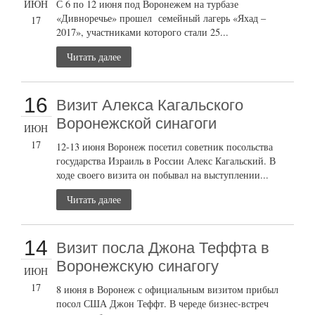
ИЮН
С 6 по 12 июня под Воронежем на турбазе
«Дивноречье» прошел семейный лагерь «Яхад –
17
2017», участниками которого стали 25...
Читать далее
16
Визит Алекса Кагальского
Воронежской синагоги
ИЮН
17
12-13 июня Воронеж посетил советник посольства
государства Израиль в России Алекс Кагальский. В
ходе своего визита он побывал на выступлении...
Читать далее
14
Визит посла Джона Теффта в
Воронежскую синагогу
ИЮН
17
8 июня в Воронеж с официальным визитом прибыл
посол США Джон Теффт. В череде бизнес-встреч