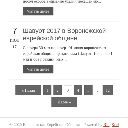
посол особое внимание уделил посещению...
Читать далее
7
Шавуот 2017 в Воронежской
еврейской общине
ИЮН
17
С вечера 30 мая по вечер 01 июня воронежская
еврейская община праздновала Шавуот. Ночь на 31
мая и оба праздничных...
Читать далее
« Назад
1
2
3
4
5
…
12
Далее »
© 2026 Воронежская Еврейская Община - Powered by
BlogKori