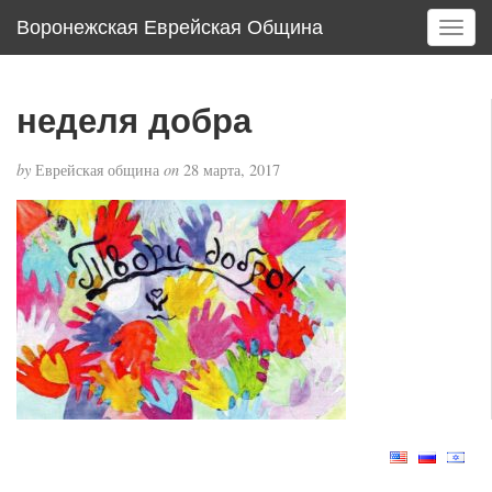
Воронежская Еврейская Община
T
o
g
g
неделя добра
l
e
by
Еврейская община
on
28 марта, 2017
n
a
v
i
g
a
t
i
o
n