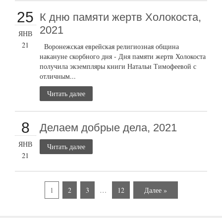
25
К дню памяти жертв Холокоста,
2021
ЯНВ
21
Воронежская еврейская религиозная община
накануне скорбного дня - Дня памяти жертв Холокоста
получила экземпляры книги Натальи Тимофеевой с
отличным...
Читать далее
8
Делаем добрые дела, 2021
ЯНВ
Читать далее
21
1
2
3
…
12
Далее »