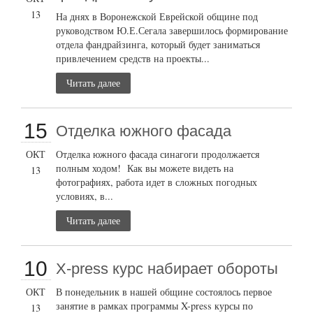
13
На днях в Воронежской Еврейской общине под
руководством Ю.Е.Сегала завершилось формирование
отдела фандрайзинга, который будет заниматься
привлечением средств на проекты...
Читать далее
15
Отделка южного фасада
ОКТ
Отделка южного фасада синагоги продолжается
полным ходом! Как вы можете видеть на
13
фотографиях, работа идет в сложных погодных
условиях, в...
Читать далее
10
X-press курс набирает обороты
ОКТ
В понедельник в нашей общине состоялось первое
занятие в рамках программы X-press курсы по
13