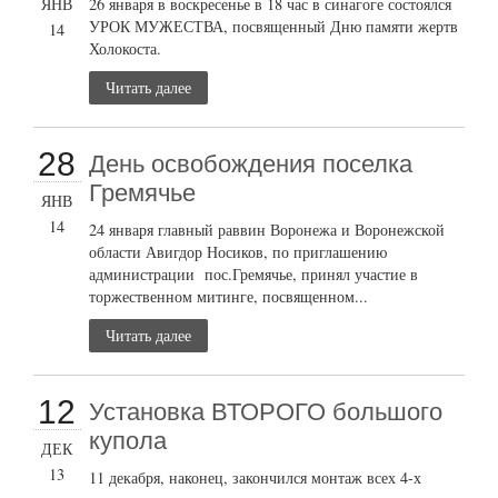
ЯНВ
26 января в воскресенье в 18 час в синагоге состоялся
УРОК МУЖЕСТВА, посвященный Дню памяти жертв
14
Холокоста.
Читать далее
28
День освобождения поселка
Гремячье
ЯНВ
14
24 января главный раввин Воронежа и Воронежской
области Авигдор Носиков, по приглашению
администрации пос.Гремячье, принял участие в
торжественном митинге, посвященном...
Читать далее
12
Установка ВТОРОГО большого
купола
ДЕК
13
11 декабря, наконец, закончился монтаж всех 4-х