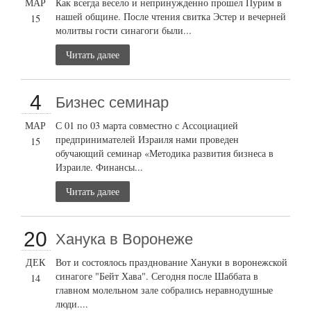
МАР
Как всегда весело и непринужденно прошел Пурим в
нашей общине. После чтения свитка Эстер и вечерней
15
молитвы гости синагоги были...
Читать далее
4
Бизнес семинар
МАР
С 01 по 03 марта совместно с Ассоциацией
предпринимателей Израиля нами проведен
15
обучающий семинар «Методика развития бизнеса в
Израиле. Финансы...
Читать далее
20
Ханука в Воронеже
ДЕК
Вот и состоялось празднование Хануки в воронежской
синагоге "Бейт Хава". Сегодня после Шаббата в
14
главном молельном зале собрались неравнодушные
люди....