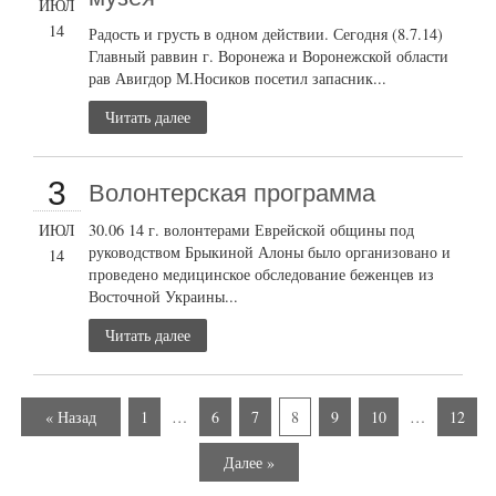
ИЮЛ
14
Радость и грусть в одном действии. Сегодня (8.7.14)
Главный раввин г. Воронежа и Воронежской области
рав Авигдор М.Носиков посетил запасник...
Читать далее
3
Волонтерская программа
ИЮЛ
30.06 14 г. волонтерами Еврейской общины под
руководством Брыкиной Алоны было организовано и
14
проведено медицинское обследование беженцев из
Восточной Украины...
Читать далее
« Назад
1
…
6
7
8
9
10
…
12
Далее »