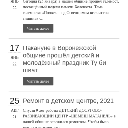
ЯНВ
Сегодня (25 января) в нашей общине прошёл телемост,
посвящённый недели памяти Холокоста. Тема
22
телемоста: «Полвека над Освенцимом всевластна
тишина» с...
Читать далее
17
Накануне в Воронежской
общине прошёл детский и
ЯНВ
молодёжный праздник Ту би
22
шват.
Читать далее
25
Ремонт в детском центре, 2021
АВГ
Спустя 9 лет работы ДЕТСКИЙ ДОСУГОВО-
РАЗВИВАЮЩИЙ ЦЕНТР «ШЕМЕШ МАТАНЕЛЬ» в
21
нашей общине освежился ремонтом. Чтобы было
уютно и красиво, мы...