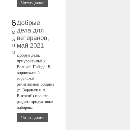
Читать далее
6
Добрые
дела для
М
ветеранов,
А
май 2021
Й
21
Добрые дела,
приуроченные к
Великой Победе! В
воронежской
еврейской
религиозной общине
(г. Воронеж и п.
Высокий) прошла
раздача продуктовых
наборов...
Читать далее