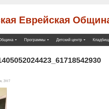
кая Еврейская Общин
Община
Программы
Детский центр
Кладби
1405052024423_61718542930
я, 2017