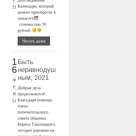
Календарь, который
21
можно приобрести в
синагоге
стоимостью 50
рублей
Читать далее
1
Быть
6
неравнодуш
ным, 2021
Ф
Е
Добрые дела
В
продолжаются!
Благодаря помощи
21
члена
попечительского
совета общины
Бориса Ташлыцкого,
сегодня дорожки на