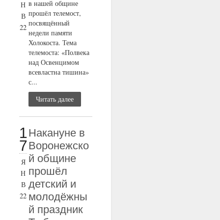
в нашей общине
Н
прошёл телемост,
В
посвящённый
22
недели памяти
Холокоста. Тема
телемоста: «Полвека
над Освенцимом
всевластна тишина»
с...
Читать далее
1
Накануне в
7
Воронежско
й общине
Я
прошёл
Н
детский и
В
молодёжны
22
й праздник