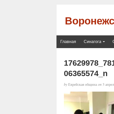
Воронежс
Главная
Синагога
17629978_78
06365574_n
by
Еврейская община
on
3 апрел