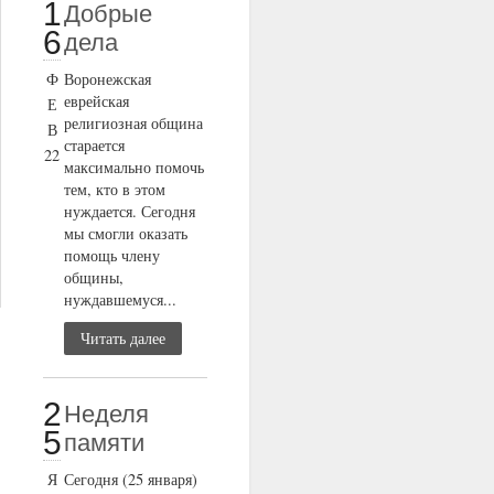
1
Добрые
6
дела
Ф
Воронежская
еврейская
Е
религиозная община
В
старается
22
максимально помочь
тем, кто в этом
нуждается. Сегодня
мы смогли оказать
помощь члену
общины,
нуждавшемуся...
Читать далее
2
Неделя
5
памяти
Я
Сегодня (25 января)