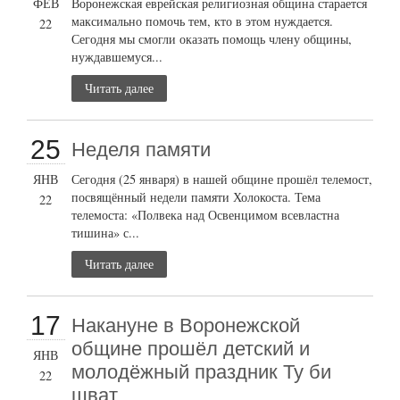
ФЕВ
Воронежская еврейская религиозная община старается
максимально помочь тем, кто в этом нуждается.
22
Сегодня мы смогли оказать помощь члену общины,
нуждавшемуся...
Читать далее
25
Неделя памяти
ЯНВ
Сегодня (25 января) в нашей общине прошёл телемост,
посвящённый недели памяти Холокоста. Тема
22
телемоста: «Полвека над Освенцимом всевластна
тишина» с...
Читать далее
17
Накануне в Воронежской
общине прошёл детский и
ЯНВ
молодёжный праздник Ту би
22
шват.