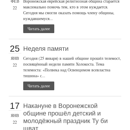
ФЕВ
Воронежская еврейская религиозная община старается
максимально помочь тем, кто в этом нуждается.
22
Сегодня мы смогли оказать помощь члену общины,
нуждавшемуся...
Читать далее
25
Неделя памяти
ЯНВ
Сегодня (25 января) в нашей общине прошёл телемост,
посвящённый недели памяти Холокоста. Тема
22
телемоста: «Полвека над Освенцимом всевластна
тишина» с...
Читать далее
17
Накануне в Воронежской
общине прошёл детский и
ЯНВ
молодёжный праздник Ту би
22
шват.