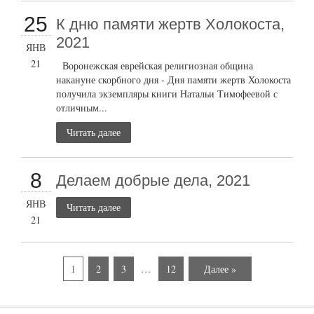
25
К дню памяти жертв Холокоста,
2021
ЯНВ
21
Воронежская еврейская религиозная община
накануне скорбного дня - Дня памяти жертв Холокоста
получила экземпляры книги Натальи Тимофеевой с
отличным...
Читать далее
8
Делаем добрые дела, 2021
ЯНВ
Читать далее
21
1
2
3
…
12
Далее »