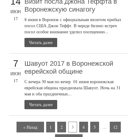
14
Визит посла Джона Теффта в
Воронежскую синагогу
ИЮН
17
8 июня в Воронеж с официальным визитом прибыл
посол США Джон Теффт. В череде бизнес-встреч
посол особое внимание уделил посещению...
Читать далее
7
Шавуот 2017 в Воронежской
еврейской общине
ИЮН
17
С вечера 30 мая по вечер 01 июня воронежская
еврейская община праздновала Шавуот. Ночь на 31
мая и оба праздничных...
Читать далее
« Назад
1
2
3
4
5
…
12