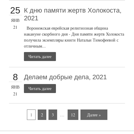
25
К дню памяти жертв Холокоста,
2021
ЯНВ
21
Воронежская еврейская религиозная община
накануне скорбного дня - Дня памяти жертв Холокоста
получила экземпляры книги Натальи Тимофеевой с
отличным...
Читать далее
8
Делаем добрые дела, 2021
ЯНВ
Читать далее
21
1
2
3
…
12
Далее »