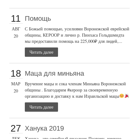
11
Помощь
АВГ
С Божьей помощью, усилиями Воронежской еврейской
общины, КЕРООР и лично р. Пинхаса Гольдшмидта
20
мы предоставили помощь на 225,000₽ для людей,...
Читать далее
18
Маца для миньяна
МАР
Вручение мацы и сока членам Миньяна Воронежской
общины . Благодарим #кероор за своевременную
20
организацию и доставку к нам Израильской мацы
Читать далее
27
Ханука 2019
ДЕК
Ханука - это семейный праздник Поэтому, именно