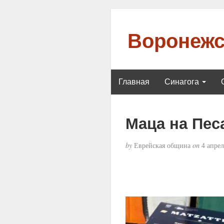
Воронежс
Главная
Синагога
Маца на Пес
by
Еврейская община
on
4 апрел