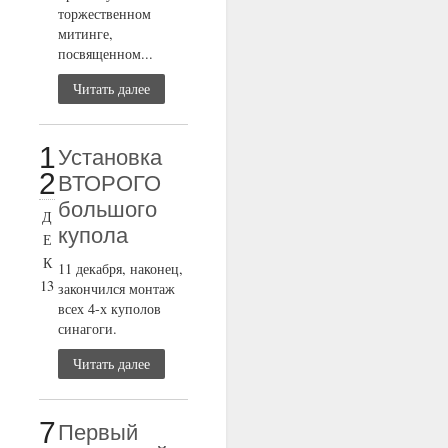
торжественном
митинге,
посвященном...
Читать далее
1
Установка
2
ВТОРОГО
большого
Д
купола
Е
К
11 декабря, наконец,
13
закончился монтаж
всех 4-х куполов
синагоги.
Читать далее
7
Первый