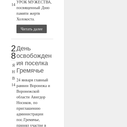
УРОК МУЖЕСТВА,
14
посвященный Дню
памяти жертв
Холокоста.
Читать далее
2
День
8
освобожден
ия поселка
Я
Гремячье
Н
В
24 января главный
14
раввин Воронежа и
Воронежской
области Авигдор
Носиков, по
приглашению
администрации
пос.Гремячье,
принял участие в