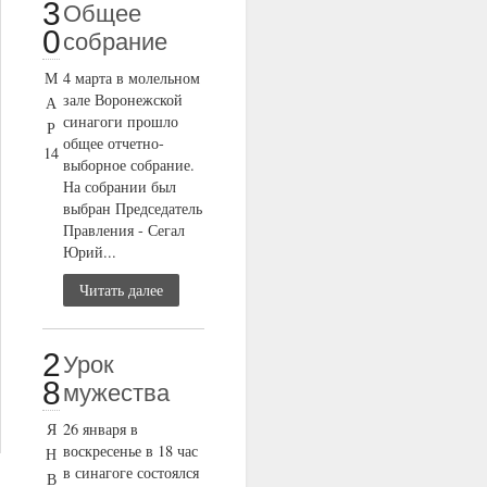
3
Общее
0
собрание
М
4 марта в молельном
зале Воронежской
А
синагоги прошло
Р
общее отчетно-
14
выборное собрание.
На собрании был
выбран Председатель
Правления - Сегал
Юрий...
Читать далее
2
Урок
8
мужества
Я
26 января в
воскресенье в 18 час
Н
в синагоге состоялся
В