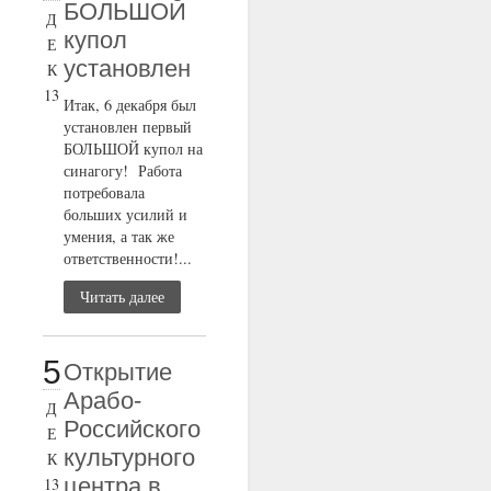
БОЛЬШОЙ
Д
купол
Е
установлен
К
13
Итак, 6 декабря был
установлен первый
БОЛЬШОЙ купол на
синагогу! Работа
потребовала
больших усилий и
умения, а так же
ответственности!...
Читать далее
5
Открытие
Арабо-
Д
Российского
Е
культурного
К
центра в
13