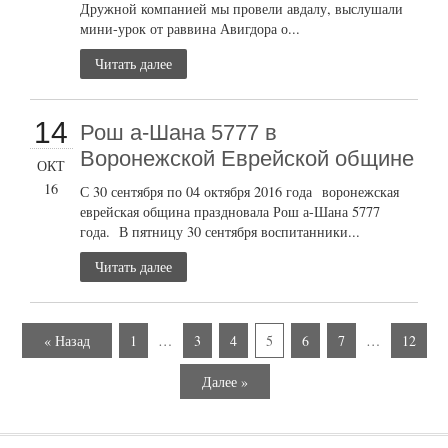
Дружной компанией мы провели авдалу, выслушали
мини-урок от раввина Авигдора о...
Читать далее
14
Рош а-Шана 5777 в
Воронежской Еврейской общине
ОКТ
16
С 30 сентября по 04 октября 2016 года воронежская
еврейская община праздновала Рош а-Шана 5777
года. В пятницу 30 сентября воспитанники...
Читать далее
« Назад
1
…
3
4
5
6
7
…
12
Далее »