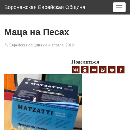
Воронежская Еврейская Община
T
o
g
g
Маца на Песах
l
e
by
Еврейская община
on
4 апреля, 2019
n
a
v
Поделиться
i
g
a
t
i
o
n