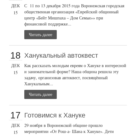
ДЕК
С 11 по 13 декабря 2015 года Воронежская городская
общественная организация «Еврейский общинный
15
центр «Бейт Мишпаха – Дом Семьи»» при
финансовой поддержке...
Читать далее
18
Ханукальный автоквест
ДЕК
Как рассказать молодым евреям о Хануке в интересной
и занимательной форме? Наша община решила эту
15
задачу, организовав автоквест, посвящённый
Ханукальным...
Читать далее
17
Готовимся к Хануке
ДЕК
29 ноября в Воронежской общине прошло
мероприятии «От Рош-а- Шана к Хануке». Дети
15