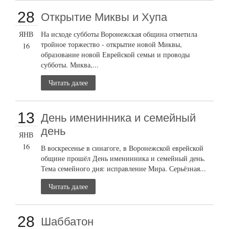
28
Открытие Миквы и Хупа
ЯНВ
На исходе субботы Воронежская община отметила
тройное торжество - открытие новой Миквы,
16
образование новой Еврейской семьи и проводы
субботы. Миква,...
Читать далее
13
День именинника и семейный
день
ЯНВ
16
В воскресенье в синагоге, в Воронежской еврейской
общине прошёл День именинника и семейный день.
Тема семейного дня: исправление Мира. Серьёзная...
Читать далее
28
Шаббатон