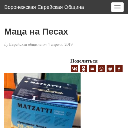
Воронежская Еврейская Община
T
o
g
g
Маца на Песах
l
e
by
Еврейская община
on
4 апреля, 2019
n
a
v
Поделиться
i
g
a
t
i
o
n