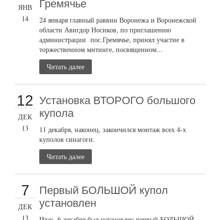
Гремячье
ЯНВ
14
24 января главный раввин Воронежа и Воронежской
области Авигдор Носиков, по приглашению
администрации пос.Гремячье, принял участие в
торжественном митинге, посвященном...
Читать далее
12
Установка ВТОРОГО большого
купола
ДЕК
13
11 декабря, наконец, закончился монтаж всех 4-х
куполов синагоги.
Читать далее
7
Первый БОЛЬШОЙ купол
установлен
ДЕК
13
Итак, 6 декабря был установлен первый БОЛЬШОЙ