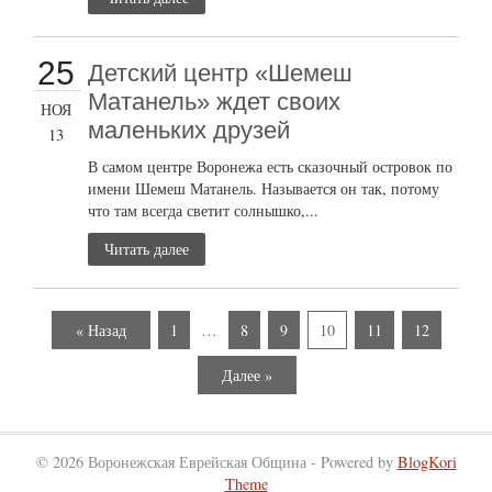
25
Детский центр «Шемеш
Матанель» ждет своих
НОЯ
маленьких друзей
13
В самом центре Воронежа есть сказочный островок по
имени Шемеш Матанель. Называется он так, потому
что там всегда светит солнышко,...
Читать далее
« Назад
1
…
8
9
10
11
12
Далее »
© 2026 Воронежская Еврейская Община - Powered by
BlogKori
Theme