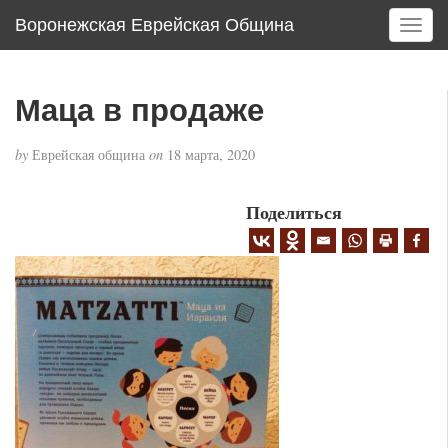
Воронежская Еврейская Община
T
o
g
g
Маца в продаже
l
e
by
Еврейская община
on
18 марта, 2020
n
a
v
Поделиться
i
g
a
t
i
o
n