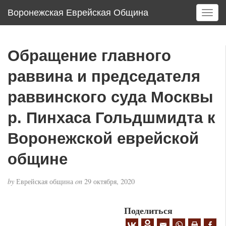
Воронежская Еврейская Община
T
o
g
g
Обращение главного
l
e
раввина и председателя
n
a
раввинского суда Москвы
v
р. Пинхаса Гольдшмидта к
i
g
Воронежской еврейской
a
t
общине
i
o
n
by
Еврейская община
on
29 октября, 2020
Поделиться