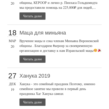
общины, КЕРООР и лично р. Пинхаса Гольдшмидта
20
мы предоставили помощь на 225,000₽ для людей,...
Читать далее
18
Маца для миньяна
МАР
Вручение мацы и сока членам Миньяна Воронежской
общины . Благодарим #кероор за своевременную
20
организацию и доставку к нам Израильской мацы
Читать далее
27
Ханука 2019
ДЕК
Ханука - это семейный праздник Поэтому, именно
семейное занятие мы провели в первый день
19
праздника Хаг Ханука самеах
Читать далее