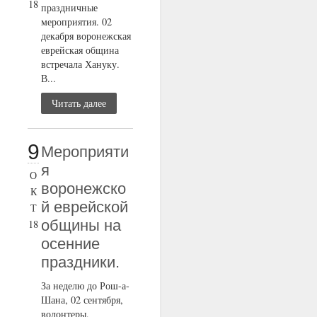
18
праздничные
мероприятия. 02
декабря воронежская
еврейская община
встречала Хануку.
В...
Читать далее
9
Мероприяти
я
О
воронежско
К
й еврейской
Т
общины на
18
осенние
праздники.
За неделю до Рош-а-
Шана, 02 сентября,
волонтеры,