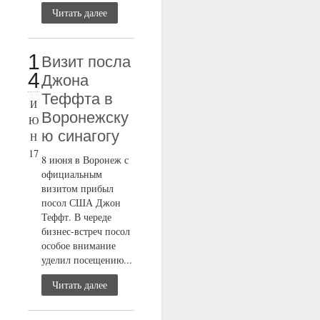
Читать далее
1
Визит посла
4
Джона
Теффта в
И
Воронежску
Ю
ю синагогу
Н
17
8 июня в Воронеж с
официальным
визитом прибыл
посол США Джон
Теффт. В череде
бизнес-встреч посол
особое внимание
уделил посещению...
Читать далее