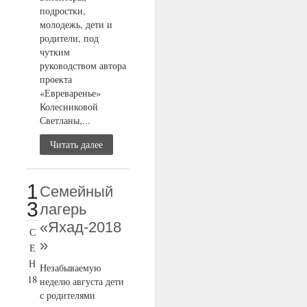
подростки,
молодежь, дети и
родители, под
чутким
руководством автора
проекта
«Евреваренье»
Колесниковой
Светланы,...
Читать далее
1
Семейный
3
лагерь
«Яхад-2018
С
»
Е
Н
Незабываемую
18
неделю августа дети
с родителями