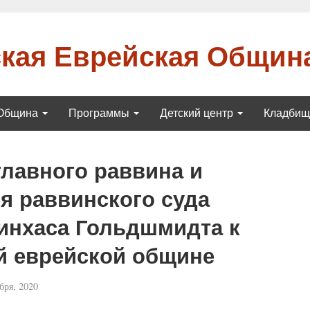
кая Еврейская Общин
Община
Программы
Детский центр
Кладби
лавного раввина и
я раввинского суда
инхаса Гольдшмидта к
й еврейской общине
бря, 2020