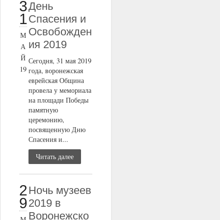
3
День
1
Спасения и
Освобожден
М
ия 2019
А
Й
Сегодня, 31 мая 2019
19
года, воронежская
еврейская Община
провела у мемориала
на площади Победы
памятную
церемонию,
посвященную Дню
Спасения и...
Читать далее
2
Ночь музеев
9
2019 в
Воронежско
М