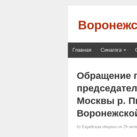
Воронежс
Главная
Синагога
Обращение г
председател
Москвы р. П
Воронежско
by
Еврейская община
on
29 октя