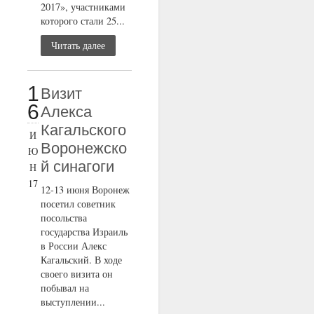
2017», участниками
которого стали 25...
Читать далее
1
Визит
6
Алекса
Кагальского
И
Воронежско
Ю
й синагоги
Н
17
12-13 июня Воронеж
посетил советник
посольства
государства Израиль
в России Алекс
Кагальский. В ходе
своего визита он
побывал на
выступлении...