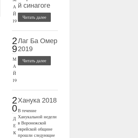
й синагоге
А
Й
Читать далее
19
2
Лаг Ба Омер
9
2019
М
Читать далее
А
Й
19
2
Ханука 2018
0
В течение
Ханукальной недели
Д
в Воронежской
Е
еврейской общине
К
прошли следующие