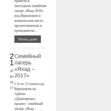
провели в
ежегодном семейном
лагере «Яхад-2018»
под Воронежем в
живописном месте,
организованном и
проведенном...
Читать далее
2
Семейный
1
лагерь
«Яхад –
И
2017»
Ю
Н
С 6 по 12 июня под
17
Воронежем на
турбазе
«Дивноречье»
прошел семейный
лагерь «Яхад –