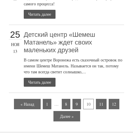
самого процесса!
Читать далее
25
Детский центр «Шемеш
Матанель» ждет своих
НОЯ
маленьких друзей
13
В самом центре Воронежа есть сказочный островок по
имени Шемеш Матанель. Называется он так, потому
что там всегда светит солнышко,...
Читать далее
« Назад
1
…
8
9
10
11
12
Далее »