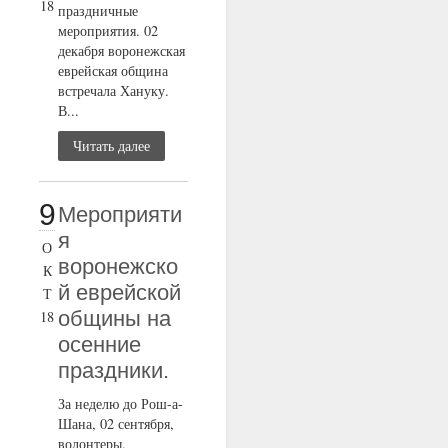
18
праздничные
мероприятия. 02
декабря воронежская
еврейская община
встречала Хануку.
В...
Читать далее
9
Мероприяти
я
О
воронежско
К
й еврейской
Т
общины на
18
осенние
праздники.
За неделю до Рош-а-
Шана, 02 сентября,
волонтеры,