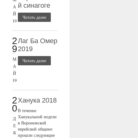
й синагоге
А
Й
Читать далее
19
2
Лаг Ба Омер
9
2019
М
Читать далее
А
Й
19
2
Ханука 2018
0
В течение
Ханукальной недели
Д
в Воронежской
Е
еврейской общине
К
прошли следующие