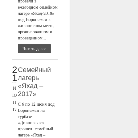
провели в
ежегодном семейном
лагере «Яхад-2018»
под Воронежем в
живописном месте,
организованном и
проведенном...
Читать далее
2
Семейный
1
лагерь
«Яхад –
И
2017»
Ю
Н
С 6 по 12 июня под
17
Воронежем на
турбазе
«Дивноречье»
прошел семейный
лагерь «Яхад –