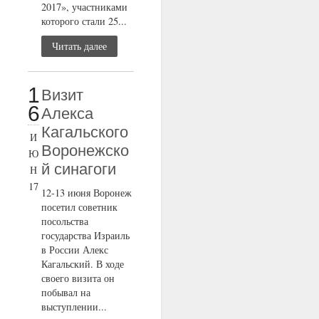
2017», участниками
которого стали 25...
Читать далее
1
Визит
6
Алекса
Кагальского
И
Воронежско
Ю
й синагоги
Н
17
12-13 июня Воронеж
посетил советник
посольства
государства Израиль
в России Алекс
Кагальский. В ходе
своего визита он
побывал на
выступлении...