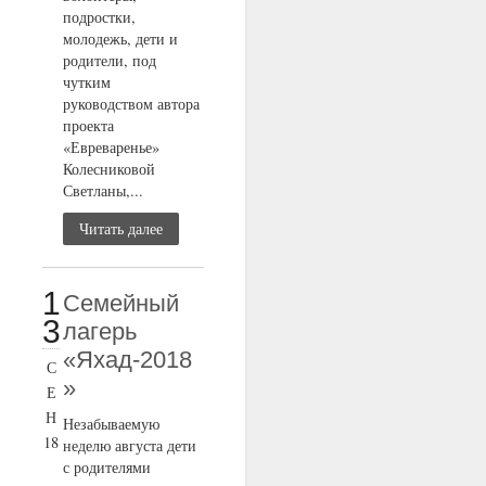
подростки,
молодежь, дети и
родители, под
чутким
руководством автора
проекта
«Евреваренье»
Колесниковой
Светланы,...
Читать далее
1
Семейный
3
лагерь
«Яхад-2018
С
»
Е
Н
Незабываемую
18
неделю августа дети
с родителями