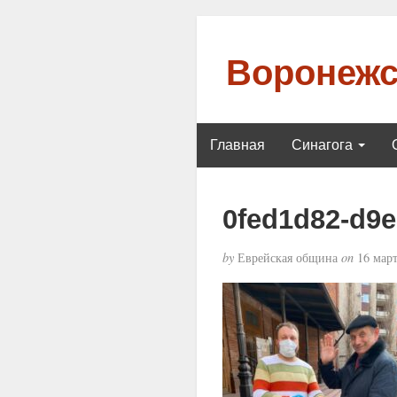
Воронежс
Главная
Синагога
0fed1d82-d9e
by
Еврейская община
on
16 март