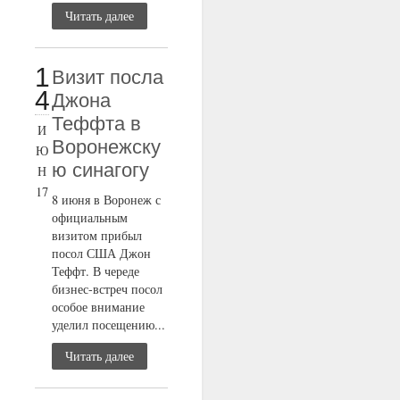
Читать далее
1
Визит посла
4
Джона
Теффта в
И
Воронежску
Ю
ю синагогу
Н
17
8 июня в Воронеж с
официальным
визитом прибыл
посол США Джон
Теффт. В череде
бизнес-встреч посол
особое внимание
уделил посещению...
Читать далее