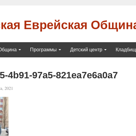
кая Еврейская Общин
Община
Программы
Детский центр
Кладби
5-4b91-97a5-821ea7e6a0a7
а, 2021