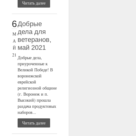
Читать далее
6
Добрые
дела для
М
ветеранов,
А
май 2021
Й
21
Добрые дела,
приуроченные к
Великой Победе! В
воронежской
еврейской
религиозной общине
(г. Воронеж и п.
Высокий) прошла
раздача продуктовых
наборов...
Читать далее