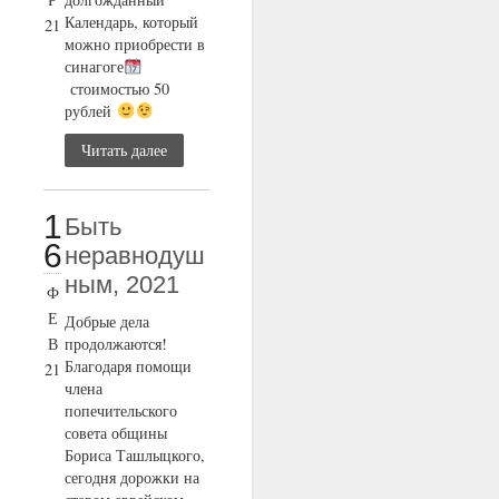
Календарь, который
21
можно приобрести в
синагоге
стоимостью 50
рублей
Читать далее
1
Быть
6
неравнодуш
ным, 2021
Ф
Е
Добрые дела
В
продолжаются!
Благодаря помощи
21
члена
попечительского
совета общины
Бориса Ташлыцкого,
сегодня дорожки на