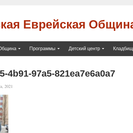
кая Еврейская Общин
Община
Программы
Детский центр
Кладби
5-4b91-97a5-821ea7e6a0a7
а, 2021