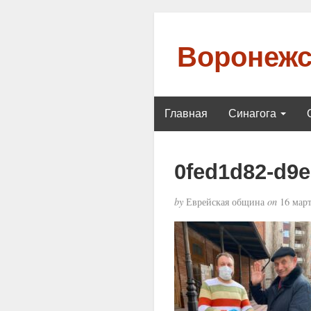
Воронежс
Главная
Синагога
0fed1d82-d9e
by
Еврейская община
on
16 март