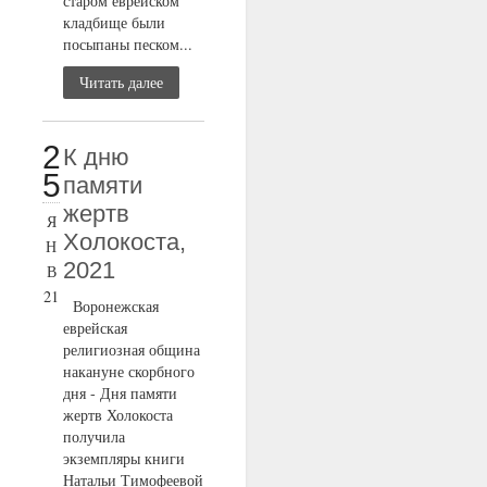
старом еврейском
кладбище были
посыпаны песком...
Читать далее
2
К дню
5
памяти
жертв
Я
Холокоста,
Н
2021
В
21
Воронежская
еврейская
религиозная община
накануне скорбного
дня - Дня памяти
жертв Холокоста
получила
экземпляры книги
Натальи Тимофеевой