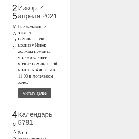
2
Изкор, 4
5
апреля 2021
М
Все желающие
заказать
А
поминальную
Р
молитву Изкор
21
должны помнить,
что ближайшее
чтение поминальной
молитвы 4 апреля в
11:00 в молельном
зале...
Читать далее
4
Календарь
5781
М
А
Вот он
Р
долгожданный