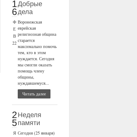
1
Добрые
6
дела
Ф
Воронежская
еврейская
Е
религиозная община
В
старается
22
максимально помочь
тем, кто в этом
нуждается. Сегодня
мы смогли оказать
помощь члену
общины,
нуждавшемуся...
Читать далее
2
Неделя
5
памяти
Я
Сегодня (25 января)