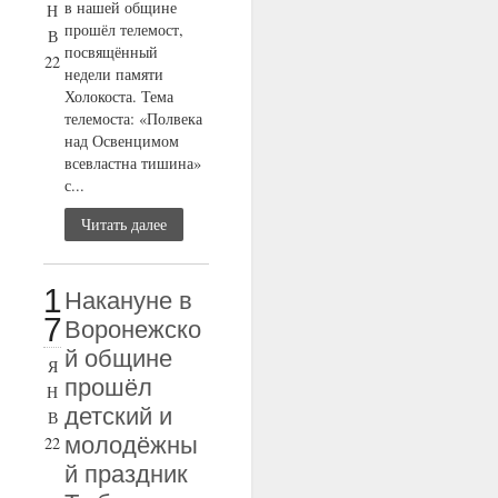
в нашей общине
Н
прошёл телемост,
В
посвящённый
22
недели памяти
Холокоста. Тема
телемоста: «Полвека
над Освенцимом
всевластна тишина»
с...
Читать далее
1
Накануне в
7
Воронежско
й общине
Я
прошёл
Н
детский и
В
молодёжны
22
й праздник