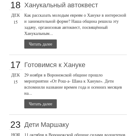
18
Ханукальный автоквест
ДЕК
Как рассказать молодым евреям о Хануке в интересной
и занимательной форме? Наша община решила эту
15
задачу, организовав автоквест, посвящённый
Ханукальным...
Читать далее
17
Готовимся к Хануке
ДЕК
29 ноября в Воронежской общине прошло
мероприятии «От Рош-а- Шана к Хануке». Дети
15
вспомнили название времен года и осенних месяцев
на...
Читать далее
23
Дети Маршаку
НОЯ
11 октября в Воронежской общине силами волонтеров