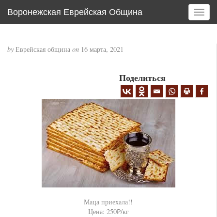
Воронежская Еврейская Община
T
o
g
g
by
Еврейская община
on
16 марта, 2021
l
e
Поделиться
n
a
v
i
g
a
t
i
o
n
Маца приехала!!
Цена: 250₽/кг