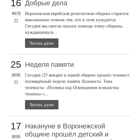
16
Добрые дела
ФЕВ
Воронежская еврейская религиозная община старается
максимально помочь тем, кто в этом нуждается.
22
Сегодня мы смогли оказать помощь члену общины,
нуждавшемуся...
Читать далее
25
Неделя памяти
ЯНВ
Сегодня (25 января) в нашей общине прошёл телемост,
посвящённый недели памяти Холокоста. Тема
22
телемоста: «Полвека над Освенцимом всевластна
тишина» с...
Читать далее
17
Накануне в Воронежской
общине прошёл детский и
ЯНВ