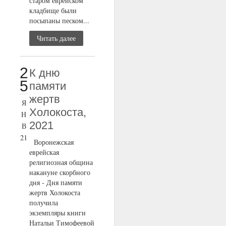
старом еврейском
кладбище были
посыпаны песком...
Читать далее
2
К дню
5
памяти
жертв
Я
Холокоста,
Н
2021
В
21
Воронежская
еврейская
религиозная община
накануне скорбного
дня - Дня памяти
жертв Холокоста
получила
экземпляры книги
Натальи Тимофеевой