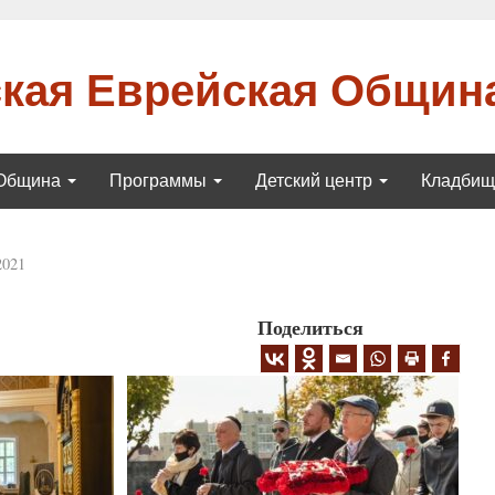
кая Еврейская Общин
Община
Программы
Детский центр
Кладби
2021
Поделиться