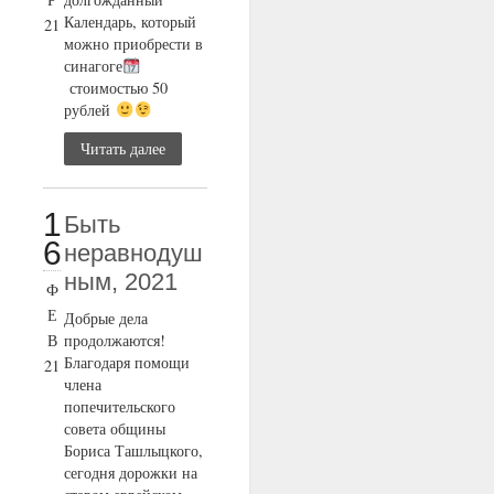
Календарь, который
21
можно приобрести в
синагоге
стоимостью 50
рублей
Читать далее
1
Быть
6
неравнодуш
ным, 2021
Ф
Е
Добрые дела
В
продолжаются!
Благодаря помощи
21
члена
попечительского
совета общины
Бориса Ташлыцкого,
сегодня дорожки на