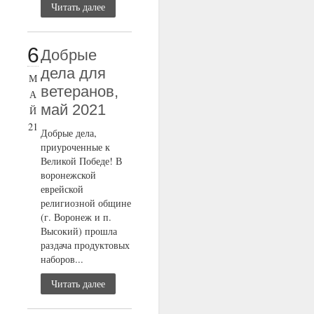
Читать далее
6
Добрые
дела для
М
ветеранов,
А
май 2021
Й
21
Добрые дела,
приуроченные к
Великой Победе! В
воронежской
еврейской
религиозной общине
(г. Воронеж и п.
Высокий) прошла
раздача продуктовых
наборов...
Читать далее