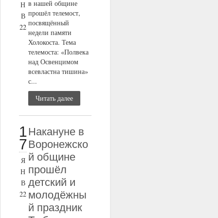
в нашей общине
Н
прошёл телемост,
В
посвящённый
22
недели памяти
Холокоста. Тема
телемоста: «Полвека
над Освенцимом
всевластна тишина»
с...
Читать далее
1
Накануне в
7
Воронежско
й общине
Я
прошёл
Н
детский и
В
молодёжны
22
й праздник