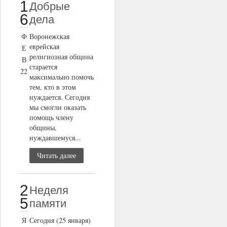
1
Добрые
6
дела
Ф
Воронежская
еврейская
Е
религиозная община
В
старается
22
максимально помочь
тем, кто в этом
нуждается. Сегодня
мы смогли оказать
помощь члену
общины,
нуждавшемуся...
Читать далее
2
Неделя
5
памяти
Я
Сегодня (25 января)