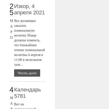
2
Изкор, 4
5
апреля 2021
М
Все желающие
заказать
А
поминальную
Р
молитву Изкор
21
должны помнить,
что ближайшее
чтение поминальной
молитвы 4 апреля в
11:00 в молельном
зале...
Читать далее
4
Календарь
5781
М
А
Вот он
Р
долгожданный