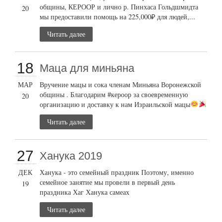
общины, КЕРООР и лично р. Пинхаса Гольдшмидта
20
мы предоставили помощь на 225,000₽ для людей,...
Читать далее
18
Маца для миньяна
МАР
Вручение мацы и сока членам Миньяна Воронежской
общины . Благодарим #кероор за своевременную
20
организацию и доставку к нам Израильской мацы
Читать далее
27
Ханука 2019
ДЕК
Ханука - это семейный праздник Поэтому, именно
семейное занятие мы провели в первый день
19
праздника Хаг Ханука самеах
Читать далее