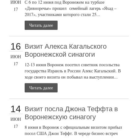
ИЮН
С 6 по 12 июня под Воронежем на турбазе
«Дивноречье» прошел семейный лагерь «Яхад –
17
2017», участниками которого стали 25...
Читать далее
16
Визит Алекса Кагальского
Воронежской синагоги
ИЮН
17
12-13 июня Воронеж посетил советник посольства
государства Израиль в России Алекс Кагальский. В
ходе своего визита он побывал на выступлении...
Читать далее
14
Визит посла Джона Теффта в
Воронежскую синагогу
ИЮН
17
8 июня в Воронеж с официальным визитом прибыл
посол США Джон Теффт. В череде бизнес-встреч