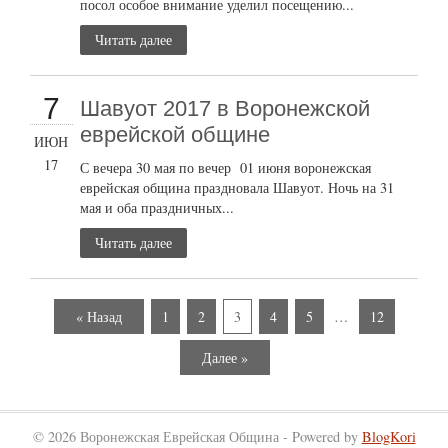
посол особое внимание уделил посещению...
Читать далее
7
Шавуот 2017 в Воронежской
еврейской общине
ИЮН
17
С вечера 30 мая по вечер 01 июня воронежская
еврейская община праздновала Шавуот. Ночь на 31
мая и оба праздничных...
Читать далее
« Назад
1
2
3
4
5
…
12
Далее »
© 2026 Воронежская Еврейская Община - Powered by
BlogKori