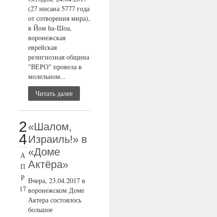
(27 нисана 5777 года
от сотворения мира),
в Йом ha-Шоа,
воронежская
еврейская
религиозная община
"ВЕРО" провела в
молельном...
Читать далее
2
«Шалом,
4
Израиль!» в
«Доме
А
Актёра»
П
Р
Вчера, 23.04.2017 в
17
воронежском Доме
Актера состоялось
большое