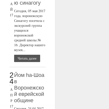
ю синагогу
А
Й
Сегодня, 05 мая 2017
17
года, воронежскую
Синагогу посетила с
экскурсией группа
учащихся
воронежской
средней школы №
16. Директор нашего
музея...
Читать далее
2
Йом ha-Шоа
4
в
Воронежско
А
й еврейской
П
общине
Р
17
Сегодня, 24.04.2017