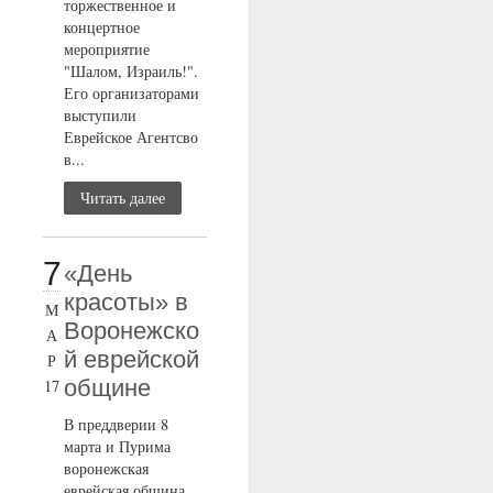
торжественное и
концертное
мероприятие
"Шалом, Израиль!".
Его организаторами
выступили
Еврейское Агентсво
в...
Читать далее
7
«День
красоты» в
М
Воронежско
А
й еврейской
Р
общине
17
В преддверии 8
марта и Пурима
воронежская
еврейская община