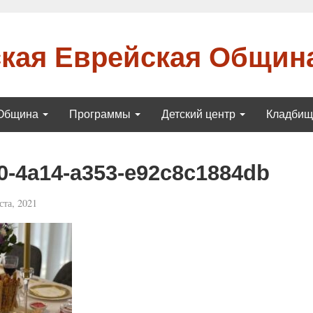
кая Еврейская Общин
Община
Программы
Детский центр
Кладби
0-4a14-a353-e92c8c1884db
ста, 2021