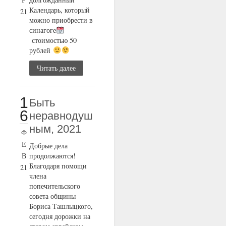
Календарь, который
21
можно приобрести в
синагоге
стоимостью 50
рублей
Читать далее
1
Быть
6
неравнодуш
ным, 2021
Ф
Е
Добрые дела
В
продолжаются!
Благодаря помощи
21
члена
попечительского
совета общины
Бориса Ташлыцкого,
сегодня дорожки на