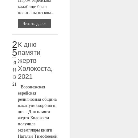
старом еврейском
кладбище были
посыпаны песком...
Читать далее
2
К дню
5
памяти
жертв
Я
Холокоста,
Н
2021
В
21
Воронежская
еврейская
религиозная община
накануне скорбного
дня - Дня памяти
жертв Холокоста
получила
экземпляры книги
Натальи Тимофеевой