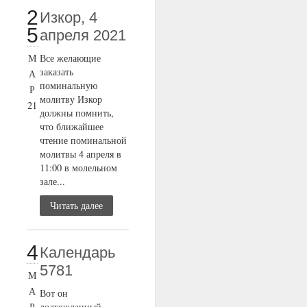
2
Изкор, 4
5
апреля 2021
М
Все желающие
заказать
А
поминальную
Р
молитву Изкор
21
должны помнить,
что ближайшее
чтение поминальной
молитвы 4 апреля в
11:00 в молельном
зале...
Читать далее
4
Календарь
5781
М
А
Вот он
Р
долгожданный