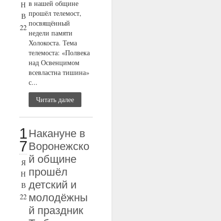
в нашей общине
Н
прошёл телемост,
В
посвящённый
22
недели памяти
Холокоста. Тема
телемоста: «Полвека
над Освенцимом
всевластна тишина»
с...
Читать далее
1
Накануне в
7
Воронежско
й общине
Я
прошёл
Н
детский и
В
молодёжны
22
й праздник