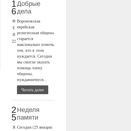
1
Добрые
6
дела
Ф
Воронежская
еврейская
Е
религиозная община
В
старается
22
максимально помочь
тем, кто в этом
нуждается. Сегодня
мы смогли оказать
помощь члену
общины,
нуждавшемуся...
Читать далее
2
Неделя
5
памяти
Я
Сегодня (25 января)