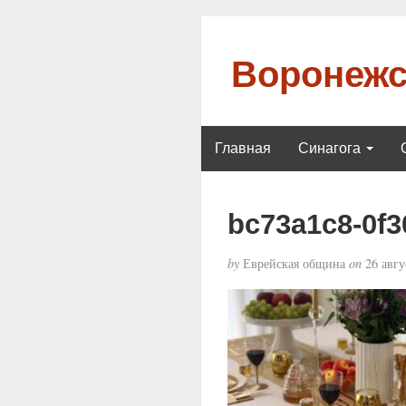
Воронежс
Главная
Синагога
bc73a1c8-0f3
by
Еврейская община
on
26 авгу