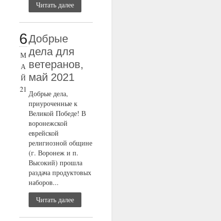
Читать далее
6
Добрые
дела для
М
ветеранов,
А
май 2021
Й
21
Добрые дела,
приуроченные к
Великой Победе! В
воронежской
еврейской
религиозной общине
(г. Воронеж и п.
Высокий) прошла
раздача продуктовых
наборов...
Читать далее